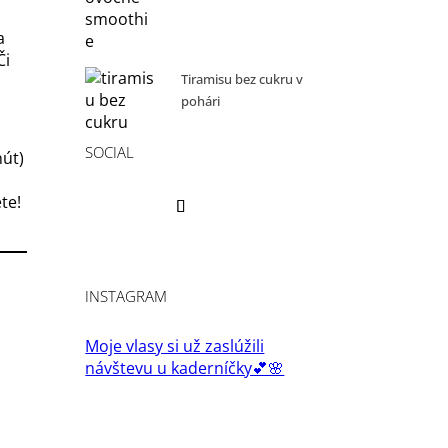
a
Či
Tiramisu bez cukru v
pohári
SOCIAL
nút)
te!
INSTAGRAM
Moje vlasy si už zaslúžili
návštevu u kaderníčky💕🌸