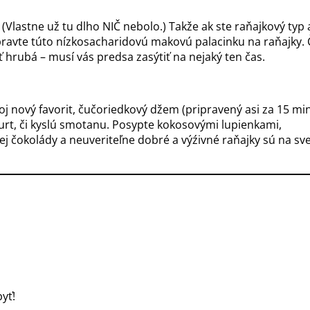
 (Vlastne už tu dlho NIČ nebolo.) Takže ak ste raňajkový typ 
pravte túto nízkosacharidovú makovú palacinku na raňajky. 
sť hrubá – musí vás predsa zasýtiť na nejaký ten čas.
moj nový favorit, čučoriedkový džem (pripravený asi za 15 mi
urt, či kyslú smotanu. Posypte kokosovými lupienkami,
j čokolády a neuveriteľne dobré a výźivné raňajky sú na sve
yť!