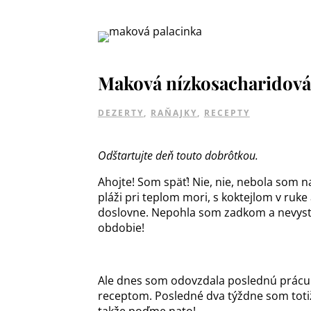
Maková nízkosacharidová
DEZERTY
,
RAŇAJKY
,
RECEPTY
Odštartujte deň touto dobrôtkou.
Ahojte! Som späť! Nie, nie, nebola som na
pláži pri teplom mori, s koktejlom v ruk
doslovne. Nepohla som zadkom a nevyst
obdobie!
Ale dnes som odovzdala poslednú prác
receptom. Posledné dva týždne som totiž
takže poďme nato!