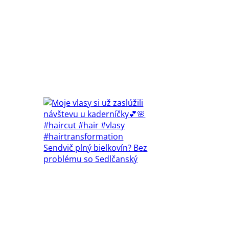
Sendvič plný bielkovín? Bez
problému so Sedlčanský