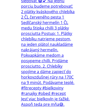
Jesť viac bielkovín je ťažké.
Aspoň teda pre mňa😅.