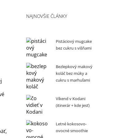
NAJNOVŠIE ČLÁNKY
Pistáciový mugcake
bez cukru s višňami
Bezlepkový makový
koláč bez múky a
cukru s marhuľami
j
vé
Víkend v Kodani
(itinerár + kde jesť)
Letné kokosovo-
ovocné smoothie
äť,