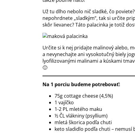
Už tu dlho nebolo nič sladké, čo poviete?
nepohrdnete „sladkým“, tak si určite pri
skôr lievanec? Táto palacinka je totiž do
Určite si k nej pridajte malinový alebo, 
a nevynechajte ani vysokotučný biely jog
lyofilizovanými malinami a kúskami tmave
🙂
Na 1 porciu budeme potrebovať:
75g cottage cheese (4,5%)
1 vajíčko
1-2 PL mletého maku
½ ČL vlákniny (psyllium)
mletá škorica podľa chuti
keto sladidlo podľa chuti – nemusí b