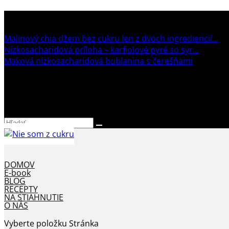
TRENDING:
Malinový chia džem bez cukru len z dvoch ingrediencií...
Nízkosacharidová príloha – karfiolové pyré so syr...
Maková nízkosacharidová bublanina s čerešňami
DOMOV
E-book
BLOG
RECEPTY
NA STIAHNUTIE
O NÁS
Vyberte položku Stránka