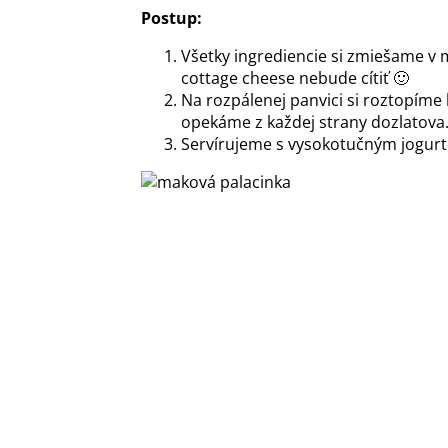
Postup:
Všetky ingrediencie si zmiešame v m
cottage cheese nebude cítiť 🙂
Na rozpálenej panvici si roztopíme
opekáme z každej strany dozlatova
Servírujeme s vysokotučným jogur