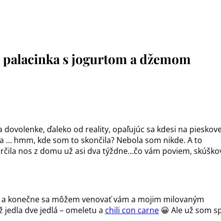
 palacinka s jogurtom a džemom
 dovolenke, ďaleko od reality, opaľujúc sa kdesi na pieskove
e a … hmm, kde som to skončila? Nebola som nikde. A to
rčila nos z domu už asi dva týždne…čo vám poviem, skúško
u a konečne sa môžem venovať vám a mojim milovaným
 jedla dve jedlá – omeletu a
chili con carne
😀 Ale už som sp