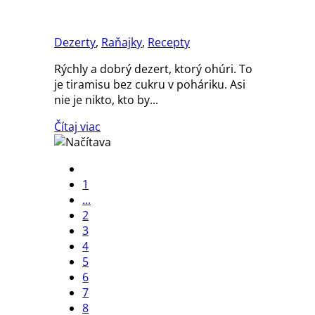
pohári
Dezerty
,
Raňajky
,
Recepty
Rýchly a dobrý dezert, ktorý ohúri. To
je tiramisu bez cukru v poháriku. Asi
nie je nikto, kto by...
Čítaj viac
1
...
2
3
4
5
6
7
8