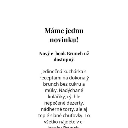
Máme jednu
novinku!
Nový e-book Brunch už
dostupný.
Jedinečná kuchárka s
receptami na dokonalý
brunch bez cukru a
múky. Nadýchané
koláčiky, rýchle
nepečené dezerty,
nádherné torty, ale aj
teplé slané chuťovky. To
všetko nájdete v e-
booku Brunch.