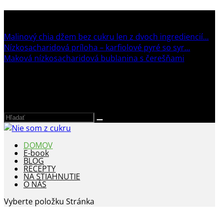
TRENDING:
Malinový chia džem bez cukru len z dvoch ingrediencií...
Nízkosacharidová príloha – karfiolové pyré so syr...
Maková nízkosacharidová bublanina s čerešňami
DOMOV
E-book
BLOG
RECEPTY
NA STIAHNUTIE
O NÁS
Vyberte položku Stránka