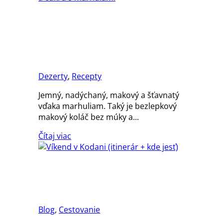
Bezlepkový makový koláč
bez múky a cukru s
marhuľami
Dezerty
,
Recepty
Jemný, nadýchaný, makový a šťavnatý
vďaka marhuliam. Taký je bezlepkový
makový koláč bez múky a...
Čítaj viac
Víkend v Kodani (itinerár
+ kde jesť)
Blog
,
Cestovanie