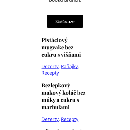
Kúpiť za 2,99
Pistáciový
mugcake bez
cukru s višňami
Dezerty
,
Raňajky
,
Recepty
Bezlepkový
makový koláč bez
múky a cukru s
marhuľami
Dezerty
,
Recepty