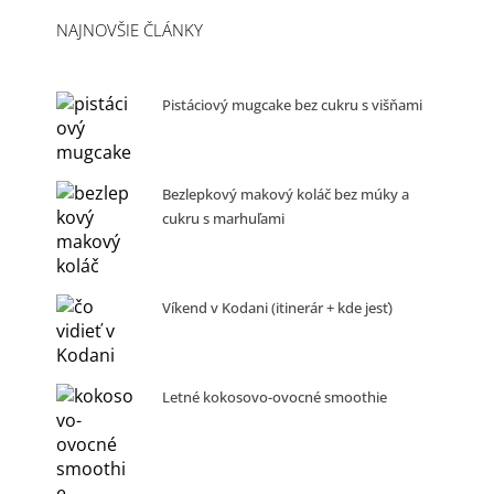
NAJNOVŠIE ČLÁNKY
Pistáciový mugcake bez cukru s višňami
Bezlepkový makový koláč bez múky a
cukru s marhuľami
Víkend v Kodani (itinerár + kde jesť)
Letné kokosovo-ovocné smoothie