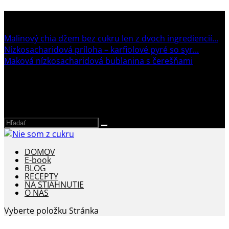
TRENDING:
Malinový chia džem bez cukru len z dvoch ingrediencií...
Nízkosacharidová príloha – karfiolové pyré so syr...
Maková nízkosacharidová bublanina s čerešňami
DOMOV
E-book
BLOG
RECEPTY
NA STIAHNUTIE
O NÁS
Vyberte položku Stránka