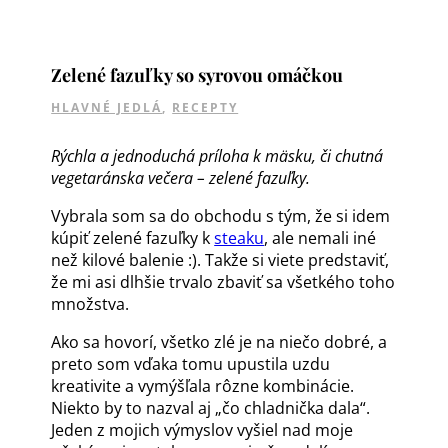
Zelené fazuľky so syrovou omáčkou
HLAVNÉ JEDLÁ
,
RECEPTY
Rýchla a jednoduchá príloha k mäsku, či chutná
vegetaránska večera – zelené fazuľky.
Vybrala som sa do obchodu s tým, že si idem
kúpiť zelené fazuľky k
steaku
, ale nemali iné
než kilové balenie :). Takže si viete predstaviť,
že mi asi dlhšie trvalo zbaviť sa všetkého toho
množstva.
Ako sa hovorí, všetko zlé je na niečo dobré, a
preto som vďaka tomu upustila uzdu
kreativite a vymýšľala rôzne kombinácie.
Niekto by to nazval aj „čo chladnička dala“.
Jeden z mojich výmyslov vyšiel nad moje