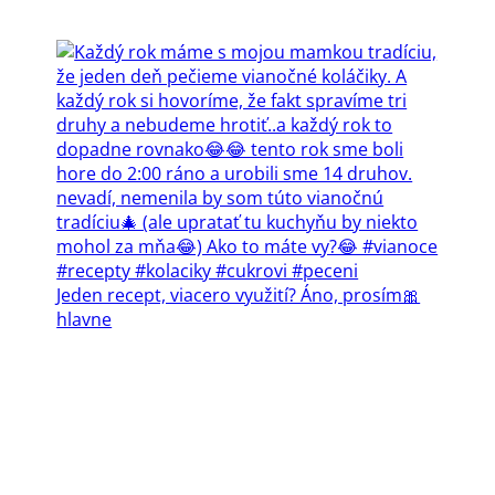
Jeden recept, viacero využití? Áno, prosím🎀
hlavne