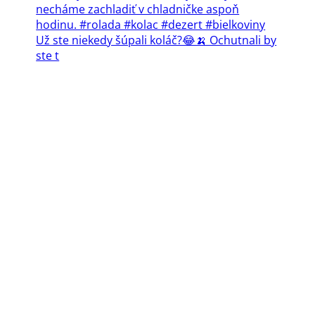
Už ste niekedy šúpali koláč?😂🍌 Ochutnali by
ste t