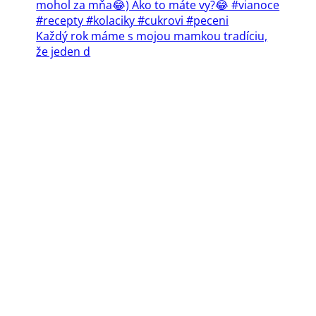
Každý rok máme s mojou mamkou tradíciu,
že jeden d