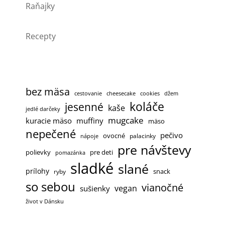
Raňajky
Recepty
bez mäsa
cestovanie
cheesecake
cookies
džem
koláče
jesenné
kaše
jedlé darčeky
mugcake
kuracie mäso
muffiny
mäso
nepečené
pečivo
ovocné
palacinky
nápoje
pre návštevy
polievky
pre deti
pomazánka
sladké
slané
prílohy
snack
ryby
so sebou
vianočné
vegan
sušienky
život v Dánsku