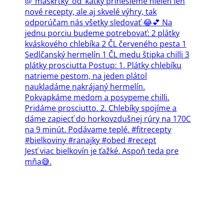
Jesť viac bielkovín je ťažké. Aspoň teda pre
mňa😅.