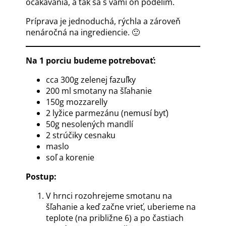
očakávania, a tak sa s vami oň podelím.
Príprava je jednoduchá, rýchla a zároveň
nenáročná na ingrediencie. 🙂
Na 1 porciu budeme potrebovať:
cca 300g zelenej fazuľky
200 ml smotany na šľahanie
150g mozzarelly
2 lyžice parmezánu (nemusí byť)
50g nesolených mandlí
2 strúčiky cesnaku
maslo
soľ a korenie
Postup:
V hrnci rozohrejeme smotanu na
šľahanie a keď začne vrieť, uberieme na
teplote (na približne 6) a po častiach