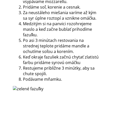
vsypávame mozzarellu.
Pridáme soľ, korenie a cesnak.
Za neustáleho miešania varíme až kým
sa syr úplne roztopí a vznikne omáčka.
Medzitým si na panvici rozohrejeme
maslo a keď začne bublať prihodíme
fazuľku.
Po asi 3 minútach restovania na
strednej teplote pridáme mandle a
ochutíme soľou a korením.
Keď okraje fazuliek začnú chytať zlatistú
farbu pridáme syrovú omáčku
Restujeme približne 3 minútky, aby sa
chute spojili.
Podávame mňamku.