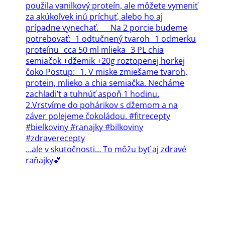
…ale v skutočnosti… To môžu byť aj zdravé
raňajky💕